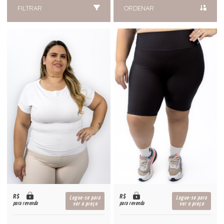
FILTRAR
ORDENAR
R$
R$
Logue-se para
Logue-se para
para revenda
para revenda
ver o preço
ver o preço