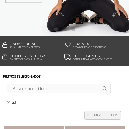
TANGA MICROFIBRA E RENDA
TANGA MODAL
TANGA VISCO
TANGAO COTTON
TANGAO MICRO E RENDA
TANGAO MICROFIBRA
TOP
CADASTRE-SE
PRA VOCÊ
SEJA UMA REVENDEDORA
PEÇAS QUE SÃO TENDÊNCIAS!
PRONTA-ENTREGA
FRETE GRÁTIS
DA FÁBRICA PARA SUA LOJA
CONSULTE AS NOSSAS CONDIÇÕES
FILTROS SELECIONADOS
G3
LIMPAR FILTROS