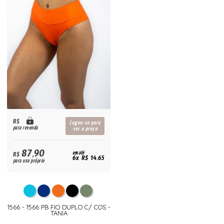
R$
Logue-se para
para revenda
ver o preço
87,90
R$
em até
6x R$ 14,65
para uso próprio
1566 - 1566 PB FIO DUPLO C/ COS -
TANIA