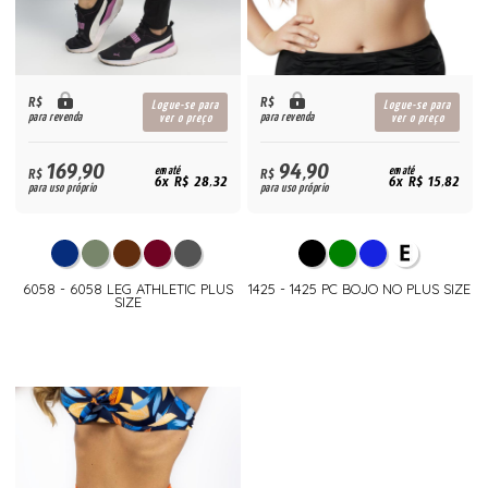
R$
R$
Logue-se para
Logue-se para
para revenda
para revenda
ver o preço
ver o preço
169,90
94,90
R$
em até
R$
em até
6x R$ 28,32
6x R$ 15,82
para uso próprio
para uso próprio
6058 - 6058 LEG ATHLETIC PLUS
1425 - 1425 PC BOJO NO PLUS SIZE
SIZE