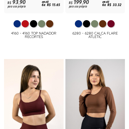
93,90
199,90
R$
em até
R$
em até
6x R$ 15,65
6x R$ 33,32
para uso próprio
para uso próprio
4160 - 4160 TOP NADADOR
6280 - 6280 CALCA FLARE
RECORTES
ATLETIC