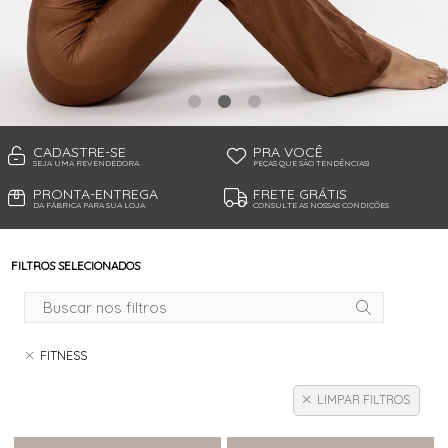
TANGA MICROFIBRA E RENDA
TANGA MODAL
TANGA VISCO
TANGAO COTTON
TANGAO MICRO E RENDA
TANGAO MICROFIBRA
TOP
CADASTRE-SE
PRA VOCÊ
SEJA UMA REVENDEDORA
PEÇAS QUE SÃO TENDÊNCIAS!
PRONTA-ENTREGA
FRETE GRÁTIS
DA FÁBRICA PARA SUA LOJA
CONSULTE AS NOSSAS CONDIÇÕES
FILTROS SELECIONADOS
FITNESS
LIMPAR FILTROS