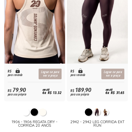
R$
R$
Logue-se para
Logue-se para
para revenda
para revenda
ver o preço
ver o preço
79,90
189,90
R$
em até
R$
em até
6x R$ 13,32
6x R$ 31,65
para uso próprio
para uso próprio
1906 - 1906 REGATA DRY -
2942 - 2942 LEG CORRIDA EXT
CORRIDA 20 ANOS
RUN