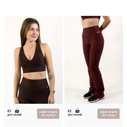
R$
R$
Logue-se para
Logue-se para
para revenda
para revenda
ver o preço
ver o preço