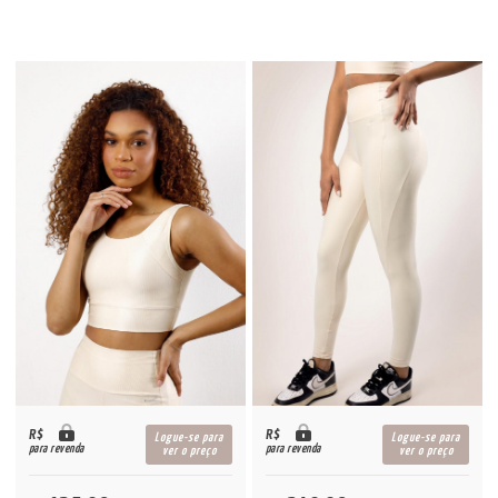
R$
R$
Logue-se para
Logue-se para
para revenda
para revenda
ver o preço
ver o preço