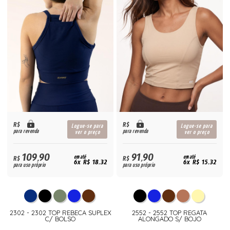
R$
R$
Logue-se para
Logue-se para
para revenda
para revenda
ver o preço
ver o preço
109,90
91,90
R$
em até
R$
em até
6x R$ 18,32
6x R$ 15,32
para uso próprio
para uso próprio
2302 - 2302 TOP REBECA SUPLEX
2552 - 2552 TOP REGATA
C/ BOLSO
ALONGADO S/ BOJO