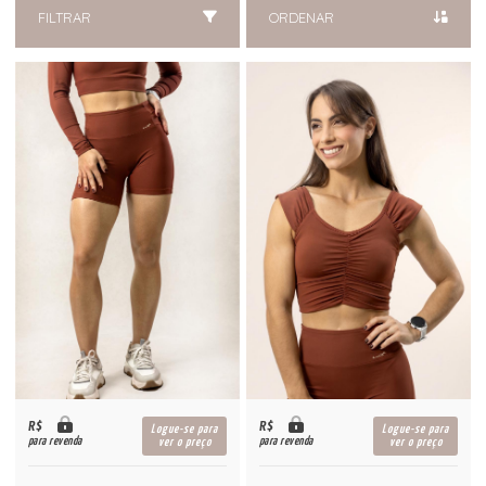
FILTRAR
ORDENAR
R$
R$
Logue-se para
Logue-se para
para revenda
para revenda
ver o preço
ver o preço