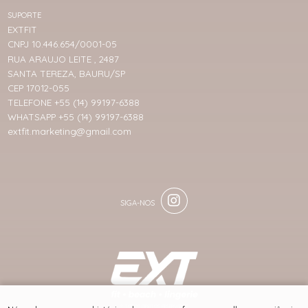
SUPORTE
EXTFIT
CNPJ 10.446.654/0001-05
RUA ARAUJO LEITE , 2487
SANTA TEREZA, BAURU/SP
CEP 17012-055
TELEFONE +55 (14) 99197-6388
WHATSAPP +55 (14) 99197-6388
extfit.marketing@gmail.com
® TODOS DIREITOS RESERVADOS