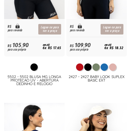
R$
R$
Logue-se para
Logue-se para
para revenda
para revenda
ver o preço
ver o preço
105,90
109,90
R$
em até
R$
em até
6x R$ 17,65
6x R$ 18,32
para uso próprio
para uso próprio
5502 - 5502 BLUSA MG LONGA
2427 - 2427 BABY LOOK SUPLEX
PROTECAO UV - ABERTURA
BASIC EXT
DEDINHO E RELOGIO