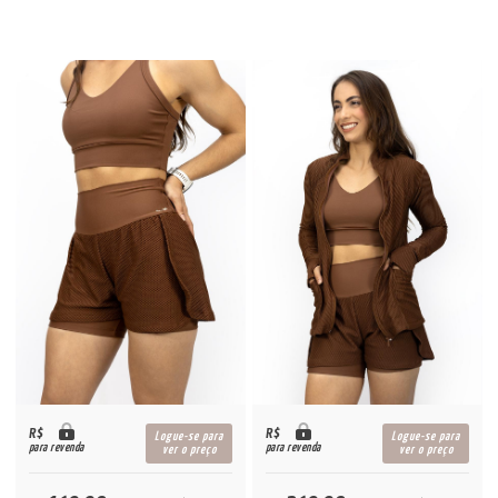
R$
R$
Logue-se para
Logue-se para
para revenda
para revenda
ver o preço
ver o preço