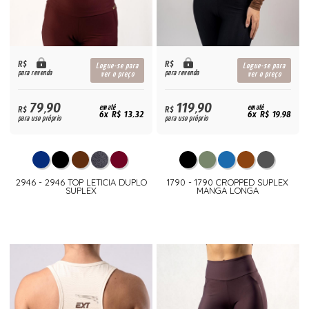
R$
R$
Logue-se para
Logue-se para
para revenda
para revenda
ver o preço
ver o preço
79,90
119,90
R$
em até
R$
em até
6x R$ 13,32
6x R$ 19,98
para uso próprio
para uso próprio
2946 - 2946 TOP LETICIA DUPLO
1790 - 1790 CROPPED SUPLEX
SUPLEX
MANGA LONGA