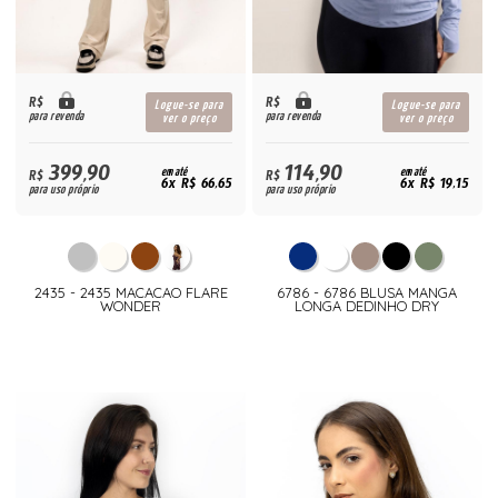
R$
R$
Logue-se para
Logue-se para
para revenda
para revenda
ver o preço
ver o preço
399,90
114,90
R$
em até
R$
em até
6x R$ 66,65
6x R$ 19,15
para uso próprio
para uso próprio
2435 - 2435 MACACAO FLARE
6786 - 6786 BLUSA MANGA
WONDER
LONGA DEDINHO DRY