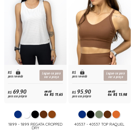
R$
R$
Logue-se para
Logue-se para
para revenda
para revenda
ver o preço
ver o preço
69,90
95,90
R$
em até
R$
em até
6x R$ 11,65
6x R$ 15,98
para uso próprio
para uso próprio
1899 - 1899 REGATA CROPPED
40537 - 40537 TOP RAQUEL
DRY