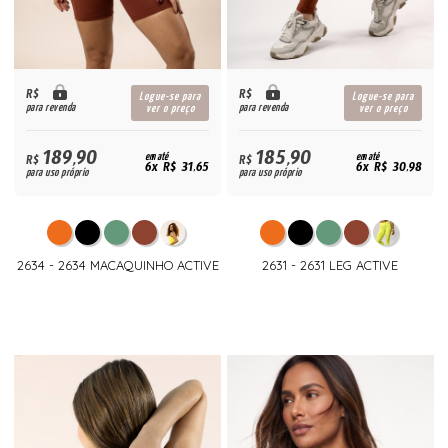
R$
R$
Logue-se para
Logue-se para
para revenda
para revenda
ver o preço
ver o preço
189,90
185,90
R$
em até
R$
em até
6x R$ 31,65
6x R$ 30,98
para uso próprio
para uso próprio
2634 - 2634 MACAQUINHO ACTIVE
2631 - 2631 LEG ACTIVE