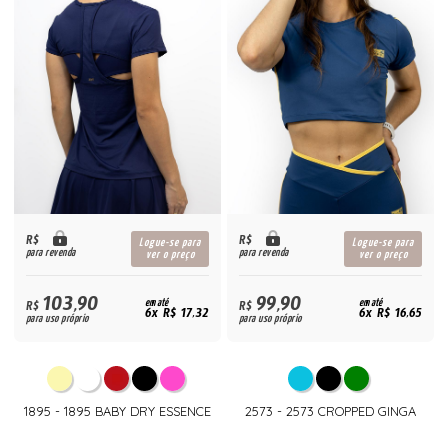
R$
R$
Logue-se para
Logue-se para
para revenda
para revenda
ver o preço
ver o preço
103,90
99,90
R$
em até
R$
em até
6x R$ 17,32
6x R$ 16,65
para uso próprio
para uso próprio
1895 - 1895 BABY DRY ESSENCE
2573 - 2573 CROPPED GINGA