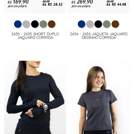
169,90
269,90
R$
em até
R$
em até
6x R$ 28,32
6x R$ 44,98
para uso próprio
para uso próprio
2635 - 2635 SHORT DUPLO
2636 - 2636 JAQUETA JAQUARD
JAQUARD CORRIDA
DEDINHO CORRIDA