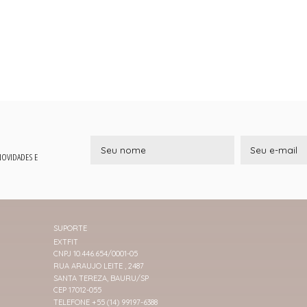
 NOVIDADES E
SUPORTE
EXTFIT
CNPJ 10.446.654/0001-05
RUA ARAUJO LEITE , 2487
SANTA TEREZA, BAURU/SP
CEP 17012-055
TELEFONE +55 (14) 99197-6388