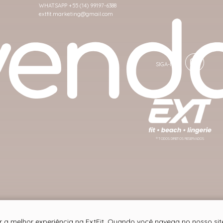
WHATSAPP +55 (14) 99197-6388
extfit.marketing@gmail.com
® TODOS DIREITOS RESERVADOS
r a melhor experiência na ExtFit. Quando você navega no nosso site