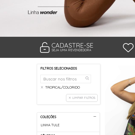
TANGA MICROFIBRA E RENDA
TANGA MODAL
TANGA VISCO
TANGAO COTTON
TANGAO MICRO E RENDA
TANGAO MICROFIBRA
TOP
CADASTRE-SE
SEJA UMA REVENDEDORA
FILTROS SELECIONADOS
TROPICAL/COLORIDO
LIMPAR FILTROS
COLEÇÕES
LINHA TULE