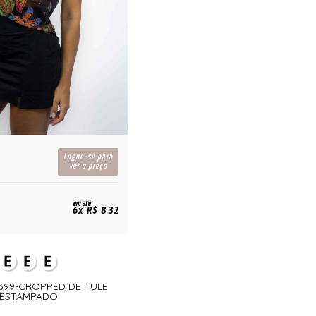
Logue-se para
ver o preço
em até
6x R$ 8,32
5399-CROPPED DE TULE
ESTAMPADO