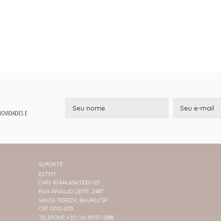
 NOVIDADES E
SUPORTE
EXTFIT
CNPJ 10.446.654/0001-05
RUA ARAUJO LEITE , 2487
SANTA TEREZA, BAURU/SP
CEP 17012-055
TELEFONE +55 (14) 99197-6388