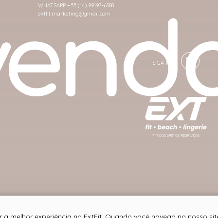
WHATSAPP +55 (14) 99197-6388
extfit.marketing@gmail.com
® TODOS DIREITOS RESERVADOS
r a melhor experiência na ExtFit. Quando você navega no nosso site