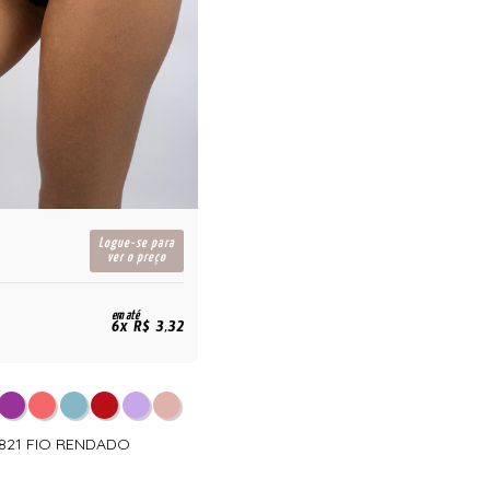
Logue-se para
ver o preço
em até
6x R$ 3,32
 821 FIO RENDADO