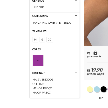
GÊNEROS
LINGERIE
CATEGORIAS
TANGA MICROFIBRA E RENDA
TAMANHOS
M
G
GG
CORES
R$
para revenda
19,90
R$
ORDENAR
para uso próprio
MAIS VENDIDOS
OFERTAS
MENOR PREÇO
MAIOR PREÇO
821 -