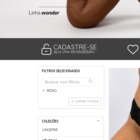
TANGA MICROFIBRA E RENDA
TANGA MODAL
TANGA VISCO
TANGAO COTTON
TANGAO MICRO E RENDA
TANGAO MICROFIBRA
TOP
CADASTRE-SE
SEJA UMA REVENDEDORA
FILTROS SELECIONADOS
ROXO
LIMPAR FILTROS
COLEÇÕES
LINGERIE