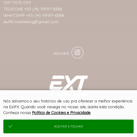
CEP 17012-055
TELEFONE +55 (14) 99197-6388
WHATSAPP +55 (14) 99197-6388
extfit.marketing@gmail.com
® TODOS DIREITOS RESERVADOS
Nós salvamos o seu histórico de uso pra oferecer a melhor experiência
na ExtFit. Quando você navega no nosso site, aceita esta condição.
Conheça nossa
Política de Cookies e Privacidade
.
SITE 100% SEGURO
PLATAFORMA B2B
ACEITAR E FECHAR