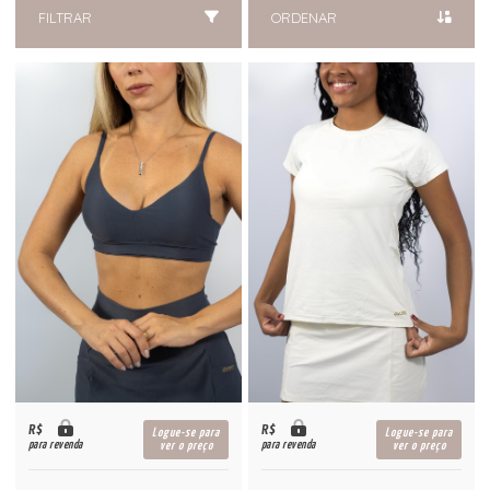
FILTRAR
ORDENAR
R$
R$
Logue-se para
Logue-se para
para revenda
para revenda
ver o preço
ver o preço