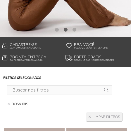
TANGA MICROFIBRA E RENDA
TANGA MODAL
TANGA VISCO
TANGAO COTTON
TANGAO MICRO E RENDA
TANGAO MICROFIBRA
TOP
CADASTRE-SE
PRA VOCÊ
SEJA UMA REVENDEDORA
PEÇAS QUE SÃO TENDÊNCIAS!
PRONTA-ENTREGA
FRETE GRÁTIS
DA FÁBRICA PARA SUA LOJA
CONSULTE AS NOSSAS CONDIÇÕES
FILTROS SELECIONADOS
ROSA IRIS
LIMPAR FILTROS