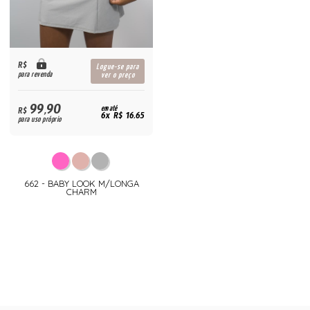
R$
Logue-se para
para revenda
ver o preço
99,90
R$
em até
6x R$ 16,65
para uso próprio
662 - BABY LOOK M/LONGA
CHARM