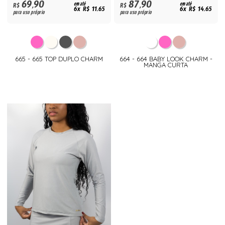
69,90
87,90
R$
em até
R$
em até
6x R$ 11,65
6x R$ 14,65
para uso próprio
para uso próprio
665 - 665 TOP DUPLO CHARM
664 - 664 BABY LOOK CHARM -
MANGA CURTA