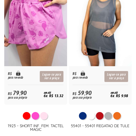
R$
R$
Logue-se para
Logue-se para
para revenda
para revenda
ver o preço
ver o preço
79,90
59,90
R$
em até
R$
em até
6x R$ 13,32
6x R$ 9,98
para uso próprio
para uso próprio
1923 - SHORT INF. FEM. TACTEL
55401 - 55401 REGATAO DE TULE
MAGIC