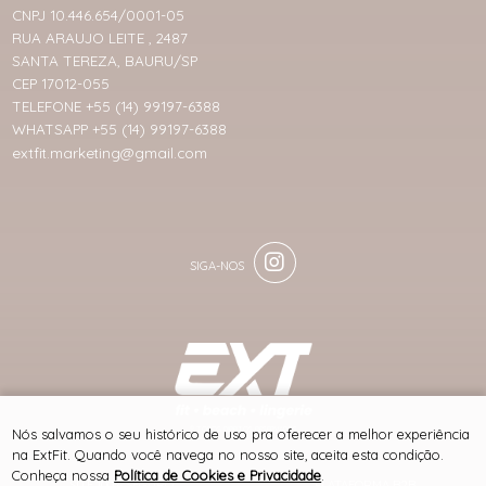
CNPJ 10.446.654/0001-05
RUA ARAUJO LEITE , 2487
SANTA TEREZA, BAURU/SP
CEP 17012-055
TELEFONE +55 (14) 99197-6388
WHATSAPP +55 (14) 99197-6388
extfit.marketing@gmail.com
® TODOS DIREITOS RESERVADOS
Nós salvamos o seu histórico de uso pra oferecer a melhor experiência
na ExtFit. Quando você navega no nosso site, aceita esta condição.
Conheça nossa
Política de Cookies e Privacidade
.
SITE 100% SEGURO
PLATAFORMA B2B