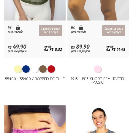
R$
R$
Logue-se para
Logue-se para
para revenda
para revenda
ver o preço
ver o preço
49,90
89,90
R$
em até
R$
em até
6x R$ 8,32
6x R$ 14,98
para uso próprio
para uso próprio
55400 - 55400 CROPPED DE TULE
1913 - 1913-SHORT FEM. TACTEL
MAGIC