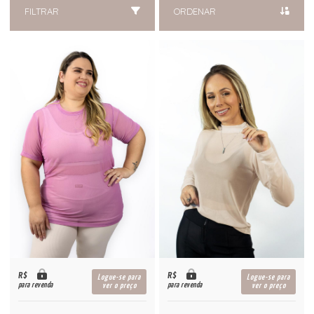
FILTRAR
ORDENAR
R$
R$
Logue-se para
Logue-se para
para revenda
para revenda
ver o preço
ver o preço