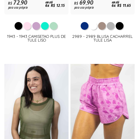
72,90
69,90
R$
em até
R$
em até
6x R$ 12,15
6x R$ 11,65
para uso próprio
para uso próprio
1943 - 1943 CAMISETAO PLUS DE
2989 - 2989 BLUSA CACHARREL
TULE LISO
TULE LISA