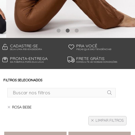
TANGA MICROFIBRA E RENDA
TANGA MODAL
TANGA VISCO
TANGAO COTTON
TANGAO MICRO E RENDA
TANGAO MICROFIBRA
TOP
CADASTRE-SE
PRA VOCÊ
SEJA UMA REVENDEDORA
PEÇAS QUE SÃO TENDÊNCIAS!
PRONTA-ENTREGA
FRETE GRÁTIS
DA FÁBRICA PARA SUA LOJA
CONSULTE AS NOSSAS CONDIÇÕES
FILTROS SELECIONADOS
ROSA BEBE
LIMPAR FILTROS