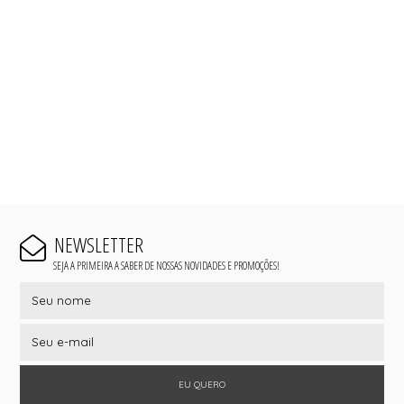
TANGA MICROFIBRA E RENDA
TANGA MODAL
TANGA VISCO
TANGAO COTTON
TANGAO MICRO E RENDA
TANGAO MICROFIBRA
TOP
NEWSLETTER
SEJA A PRIMEIRA A SABER DE NOSSAS NOVIDADES E PROMOÇÕES!
EU QUERO