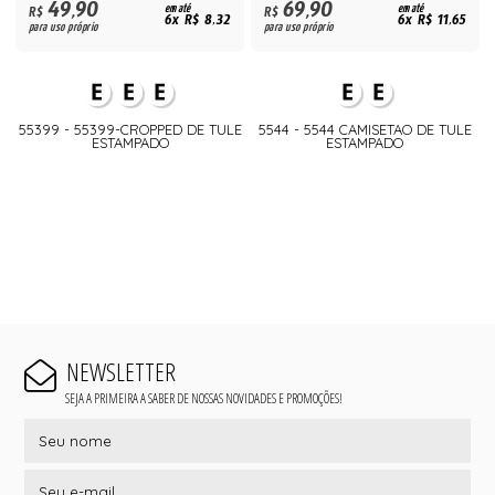
49,90
69,90
R$
em até
R$
em até
6x R$ 8,32
6x R$ 11,65
para uso próprio
para uso próprio
55399 - 55399-CROPPED DE TULE
5544 - 5544 CAMISETAO DE TULE
ESTAMPADO
ESTAMPADO
NEWSLETTER
SEJA A PRIMEIRA A SABER DE NOSSAS NOVIDADES E PROMOÇÕES!