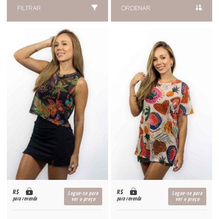
FILTRAR
ORDENAR
R$
R$
Logue-se para
Logue-se para
para revenda
para revenda
ver o preço
ver o preço