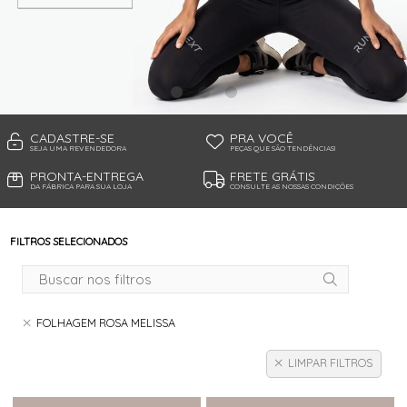
TANGA MICROFIBRA E RENDA
TANGA MODAL
TANGA VISCO
TANGAO COTTON
TANGAO MICRO E RENDA
TANGAO MICROFIBRA
TOP
CADASTRE-SE
PRA VOCÊ
SEJA UMA REVENDEDORA
PEÇAS QUE SÃO TENDÊNCIAS!
PRONTA-ENTREGA
FRETE GRÁTIS
DA FÁBRICA PARA SUA LOJA
CONSULTE AS NOSSAS CONDIÇÕES
FILTROS SELECIONADOS
FOLHAGEM ROSA MELISSA
LIMPAR FILTROS