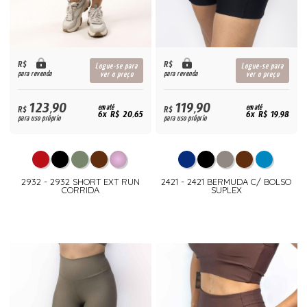
R$
R$
Logue-se para
Logue-se para
para revenda
para revenda
ver o preço
ver o preço
123,90
119,90
R$
em até
R$
em até
6x R$ 20,65
6x R$ 19,98
para uso próprio
para uso próprio
2932 - 2932 SHORT EXT RUN
2421 - 2421 BERMUDA C/ BOLSO
CORRIDA
SUPLEX