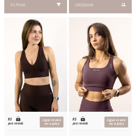
FILTRAR
ORDENAR
R$
R$
Logue-se para
Logue-se para
para revenda
para revenda
ver o preço
ver o preço