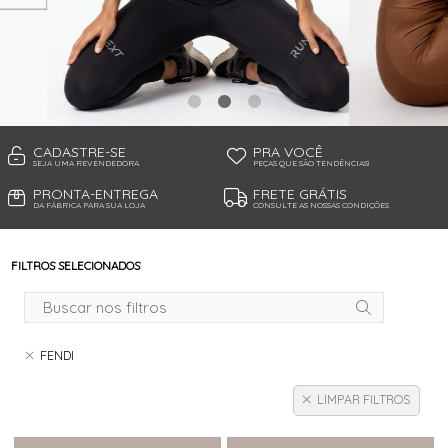
TANGA MICROFIBRA E RENDA
TANGA MODAL
TANGA VISCO
TANGAO COTTON
TANGAO MICRO E RENDA
TANGAO MICROFIBRA
TOP
CADASTRE-SE
PRA VOCÊ
SEJA UMA REVENDEDORA
PEÇAS QUE SÃO TENDÊNCIAS!
PRONTA-ENTREGA
FRETE GRÁTIS
DA FÁBRICA PARA SUA LOJA
CONSULTE AS NOSSAS CONDIÇÕES
FILTROS SELECIONADOS
FENDI
LIMPAR FILTROS