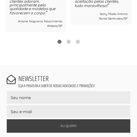
clientes adoram,
aceitação pelas clientes,
principalmente pela
tudo maravilhoso!
qualidade e modelos que
favorecem o corpo.
Sally Moda Íntima
Santa Gertrudes/SP
Ariane Nogueira Nascimento
Atibaia/SP
NEWSLETTER
SEJA A PRIMEIRA A SABER DE NOSSAS NOVIDADES E PROMOÇÕES!
EU QUERO