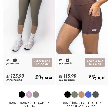
R$
R$
Logue-se para
Logue-se para
para revenda
para revenda
ver o preço
ver o preço
125,90
115,90
R$
em até
R$
em até
6x R$ 20,98
6x R$ 19,32
para uso próprio
para uso próprio
8087 - 8087 CAPRI SUPLEX
1867 - 1867 SHORT SUPLEX
ATLETIC
CORRIDA 4 BOLSOS