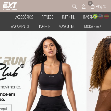
0
R$ 0,00
ACESSÓRIOS
FITNESS
INFANTIL
INVERNO
TODOS DE ACESSÓRIOS
TODOS DE FITNESS
TODOS DE INFANTIL
TODOS DE INVERNO
LANCAMENTO
LINGERIE
MASCULINO
MODA PRAIA
BOLSAS
BODY COM BOJO
FITNESS INFANTIL
BLUSA
FITNESS - UNISSEX
BODY SEM BOJO
BLUSAS
TODOS DE LANCAMENTO
TODOS DE LINGERIE
TODOS DE MASCULINO
TODOS DE MODA PRAIA
MEIA
CONJUNTOS CALCA E BLUSA
CONJUNTOS CALCA E BLUSA
FITNESS LEG
CALECON MICROFIBRA
CUECA BOXER MICROFIBRA
BIQUINI CORTININHA COM BOJO
FITNESS BERMUDA
JAQUETAS
TODOS DE ACESSÓRIOS
TODOS DE INFANTIL
TODOS DE INVERNO
TODOS DE FITNESS
FITNESS SHORTS
CALECON RENDA
FITNESS BERMUDA
BIQUINI INFANTIL FEMININO
FITNESS BLUSA
FITNESS TOP
CAMISOLA LIGANETE ALCINHA
FITNESS BLUSA
BIQUINI TQC C/ BOJO
FITNESS CALÇA
CAMISOLA PLUS SIZE
FITNESS SHORTS
BIQUINI TRADICIONAL COM BOJO
TODOS DE LANCAMENTO
TODOS DE MASCULINO
TODOS DE MODA PRAIA
TODOS DE LINGERIE
FITNESS FLARE
CAMISOLA SENSUAL
MODA PRAIA
BLUSA TERMICA
FITNESS JAQUETA
CONJUNTO SENSUAL SEM BOJO
SUNGA MASCULINA
CONJUNTOS
FITNESS LEG
FIO DENTAL DE MICRO E RENDA
FITNESS BLUSA
FITNESS MACACAO
FIO DENTAL DE MICROFIBRA
FITNESS SHORTS
FITNESS SHORTS
FIO DENTAL PLUS
MAIO COM BOJO
FITNESS SHORTS SAIA
FIO DENTAL RENDA
MODA PRAIA
FITNESS TOP
FITNESS TOP
PARTE DE BAIXO AVULSO
PIJAMA FEMININO MALHA ALCINHA
PARTE DE CIMA AVULSA
SUTIA BOJO TRIANGULO SEM ARO
PARTE DE CIMA PLUS AVULSO
SUTIA COM BOJO
SAIDA DE PRAIA
SUTIA PLUS TOMARA QUE CAIA
SUNGA MASCULINA
SUTIA PLUS TRAD.COM BOJO
SUTIA TOMARA QUE CAIA
TANGA MICROFIBRA