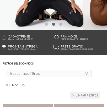
TANGA MICROFIBRA E RENDA
TANGA MODAL
TANGA VISCO
TANGAO COTTON
TANGAO MICRO E RENDA
TANGAO MICROFIBRA
TOP
CADASTRE-SE
PRA VOCÊ
SEJA UMA REVENDEDORA
PEÇAS QUE SÃO TENDÊNCIAS!
PRONTA-ENTREGA
FRETE GRÁTIS
DA FÁBRICA PARA SUA LOJA
CONSULTE AS NOSSAS CONDIÇÕES
FILTROS SELECIONADOS
CINZA LUAR
LIMPAR FILTROS