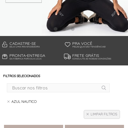
TANGA MICROFIBRA E RENDA
TANGA MODAL
TANGA VISCO
TANGAO COTTON
TANGAO MICRO E RENDA
TANGAO MICROFIBRA
TOP
CADASTRE-SE
PRA VOCÊ
SEJA UMA REVENDEDORA
PEÇAS QUE SÃO TENDÊNCIAS!
PRONTA-ENTREGA
FRETE GRÁTIS
DA FÁBRICA PARA SUA LOJA
CONSULTE AS NOSSAS CONDIÇÕES
FILTROS SELECIONADOS
AZUL NAUTICO
LIMPAR FILTROS