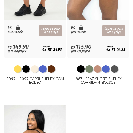
R$
R$
Logue-se para
Logue-se para
para revenda
para revenda
ver o preço
ver o preço
149,90
115,90
R$
em até
R$
em até
6x R$ 24,98
6x R$ 19,32
para uso próprio
para uso próprio
8097 - 8097 CAPRI SUPLEX COM
1867 - 1867 SHORT SUPLEX
BOLSO
CORRIDA 4 BOLSOS