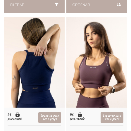
FILTRAR
ORDENAR
R$
R$
Logue-se para
Logue-se para
para revenda
para revenda
ver o preço
ver o preço