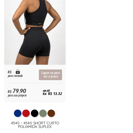
R$
Logue-se para
para revenda
ver o preço
79,90
R$
em até
6x R$ 13,32
para uso próprio
4540 - 4540 SHORT CURTO
POLIAMIDA SUPLEX