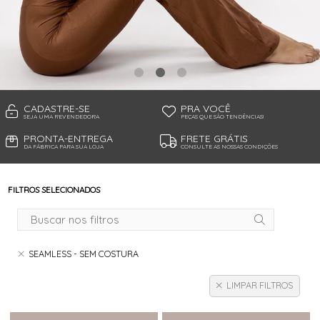
TANGA MICROFIBRA E RENDA
TANGA MODAL
TANGA VISCO
TANGAO COTTON
TANGAO MICRO E RENDA
TANGAO MICROFIBRA
TOP
CADASTRE-SE
PRA VOCÊ
SEJA UMA REVENDEDORA
PEÇAS QUE SÃO TENDÊNCIAS!
PRONTA-ENTREGA
FRETE GRÁTIS
DA FÁBRICA PARA SUA LOJA
CONSULTE AS NOSSAS CONDIÇÕES
FILTROS SELECIONADOS
SEAMLESS - SEM COSTURA
LIMPAR FILTROS