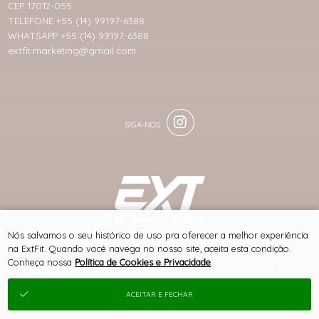
CEP 17012-055
TELEFONE +55 (14) 99197-6388
WHATSAPP +55 (14) 99197-6388
extfit.marketing@gmail.com
® TODOS DIREITOS RESERVADOS
Nós salvamos o seu histórico de uso pra oferecer a melhor experiência
na ExtFit. Quando você navega no nosso site, aceita esta condição.
Conheça nossa
Política de Cookies e Privacidade
.
SITE 100% SEGURO
PLATAFORMA B2B
ACEITAR E FECHAR