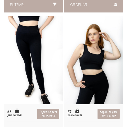
FILTRAR
ORDENAR
R$
R$
Logue-se para
Logue-se para
para revenda
para revenda
ver o preço
ver o preço