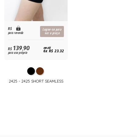
R$
Logue-se para
para revenda
ver o preço
139,90
R$
em até
6x R$ 23,32
para uso próprio
2425 - 2425 SHORT SEAMLESS