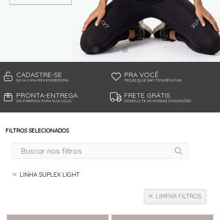
TANGA MICROFIBRA E RENDA
TANGA MODAL
TANGA VISCO
TANGAO COTTON
TANGAO MICRO E RENDA
TANGAO MICROFIBRA
TOP
CADASTRE-SE
PRA VOCÊ
SEJA UMA REVENDEDORA
PEÇAS QUE SÃO TENDÊNCIAS!
PRONTA-ENTREGA
FRETE GRÁTIS
DA FÁBRICA PARA SUA LOJA
CONSULTE AS NOSSAS CONDIÇÕES
FILTROS SELECIONADOS
LINHA SUPLEX LIGHT
LIMPAR FILTROS