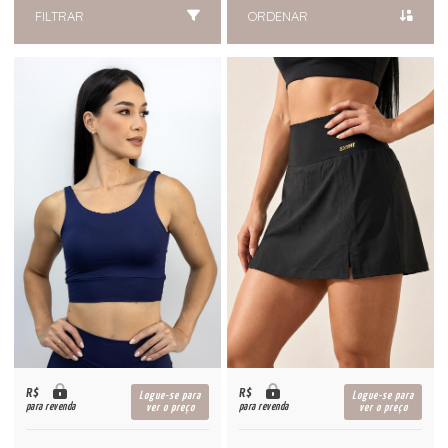
FILTRAR
ORDENAR
R$
R$
Logue-se para
Logue-se para
para revenda
para revenda
ver o preço
ver o preço