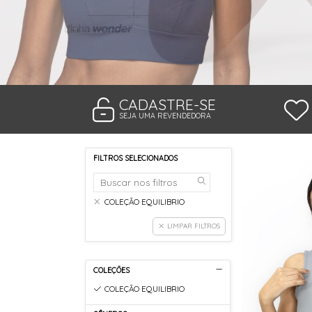
TANGA MICROFIBRA E RENDA
TANGA MODAL
TANGA VISCO
TANGAO COTTON
TANGAO MICRO E RENDA
TANGAO MICROFIBRA
TOP
CADASTRE-SE
SEJA UMA REVENDEDORA
FILTROS SELECIONADOS
COLEÇÃO EQUILIBRIO
LIMPAR FILTROS
COLEÇÕES
COLEÇÃO EQUILIBRIO