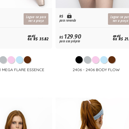
R$
Logue-se para
Logue-se par
para revenda
ver o preço
ver o preço
129,90
em até
em até
R$
6x R$ 35,82
6x R$ 21
para uso próprio
01 MEGA FLARE ESSENCE
2406 - 2406 BODY FLOW