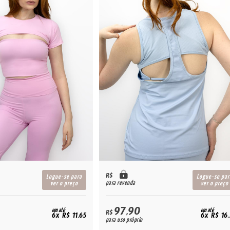
R$
Logue-se para
Logue-se par
para revenda
ver o preço
ver o preço
97,90
em até
em até
R$
6x R$ 11,65
6x R$ 16
para uso próprio