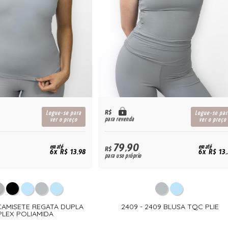
R$
Logue-se para
Logue-se par
para revenda
ver o preço
ver o preço
79,90
em até
em até
R$
6x R$ 13,98
6x R$ 13
para uso próprio
 CAMISETE REGATA DUPLA
2409 - 2409 BLUSA TQC PLIE
PLEX POLIAMIDA