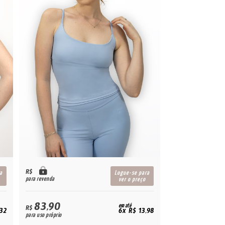
R$
a
Logue-se para
para revenda
ver o preço
83,90
em até
R$
,32
6x R$ 13,98
para uso próprio