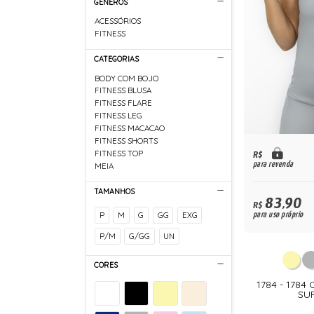
GÊNEROS
ACESSÓRIOS
FITNESS
CATEGORIAS
BODY COM BOJO
FITNESS BLUSA
FITNESS FLARE
FITNESS LEG
FITNESS MACACAO
FITNESS SHORTS
FITNESS TOP
R$
para revenda
MEIA
TAMANHOS
83,90
R$
P
M
G
GG
EXG
para uso próprio
P/M
G/GG
UN
CORES
1784 - 1784
SU