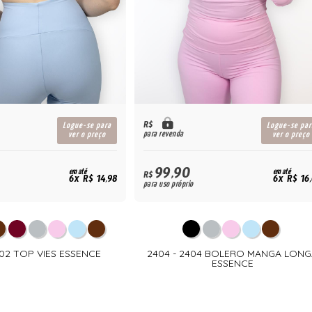
R$
Logue-se para
Logue-se par
para revenda
ver o preço
ver o preço
99,90
em até
em até
R$
6x R$ 14,98
6x R$ 16
para uso próprio
402 TOP VIES ESSENCE
2404 - 2404 BOLERO MANGA LONG
ESSENCE