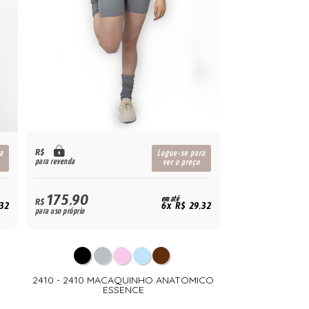
R$
a
Logue-se para
para revenda
ver o preço
175,90
em até
R$
,32
6x R$ 29,32
para uso próprio
2410 - 2410 MACAQUINHO ANATOMICO
ESSENCE