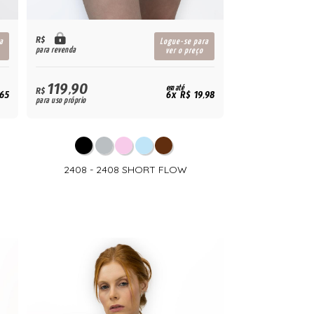
R$
a
Logue-se para
para revenda
ver o preço
119,90
em até
R$
,65
6x R$ 19,98
para uso próprio
2408 - 2408 SHORT FLOW