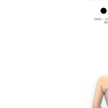
2420 - 
M