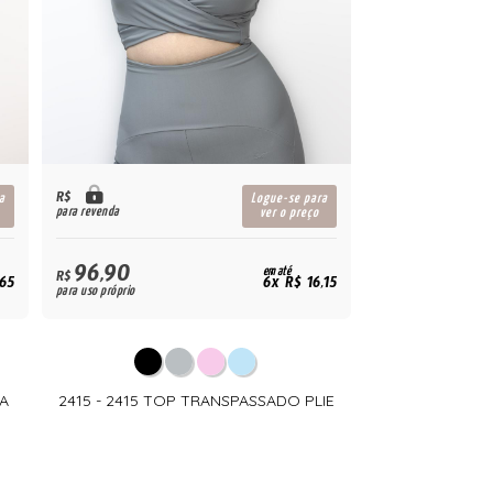
R$
a
Logue-se para
para revenda
ver o preço
96,90
em até
R$
,65
6x R$ 16,15
para uso próprio
A
2415 - 2415 TOP TRANSPASSADO PLIE