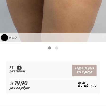
PRETO
R$
Logue-se para
para revenda
ver o preço
19,90
em até
R$
6x R$ 3,32
para uso próprio