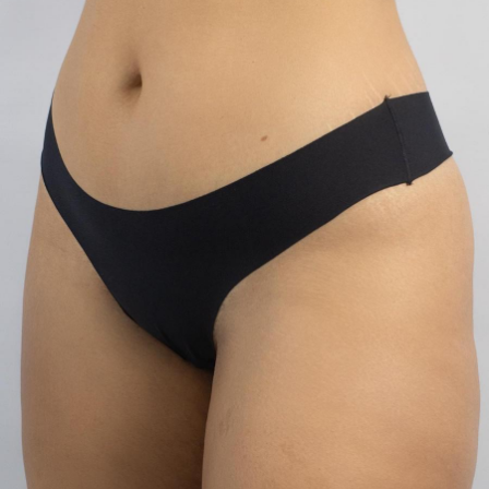
TANGA MICROFIBRA E RENDA
TANGA MODAL
TANGA VISCO
TANGAO COTTON
TANGAO MICRO E RENDA
TANGAO MICROFIBRA
TOP