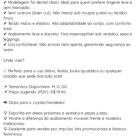
✔ Modelagem fio dental clean: Ideal para quem prefere lingerie leve e
sem marcação.
✔ Sem costura (laser cut): Não marca sob roupas justas ou tecidos
finos.
✔ Tecido macio e elástico: Alta adaptabilidade ao corpo, com conforto
total.
✔ Acabamento leve e discreto: Fica imperceptível sob vestidos, saias e
leggings.
✔ Cós confortável: Não enrola nem aperta, garantindo segurança ao
vestir.
Onde Usar?
✅ Perfeito para o uso diário, festas, looks ajustados ou qualquer
ocasião que pede discrição total.
📌 Tamanhos Disponíveis: M, G, GG
📌 Preço sugerido (PDV): R$ 19,90
📢 Dicas para o Lojista/Vendedor:
💡 Exponha em áreas próximas a vestidos e peças justas.
💡 Mostre a diferença do acabamento invisível frente a modelos
tradicionais.
💡 Excelente para vendas por impulso, kits promocionais e básicos
femininos.