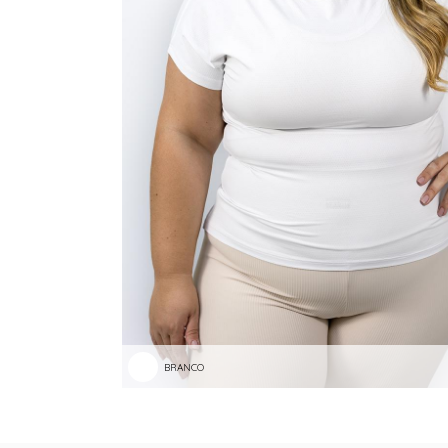
TANGA MICROFIBRA E RENDA
TANGA MODAL
TANGA VISCO
TANGAO COTTON
TANGAO MICRO E RENDA
TANGAO MICROFIBRA
TOP
BRANCO