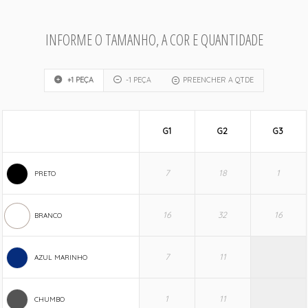
INFORME O TAMANHO, A COR E QUANTIDADE
+1 PEÇA
-1 PEÇA
PREENCHER A QTDE
G1
G2
G3
PRETO
BRANCO
AZUL MARINHO
CHUMBO