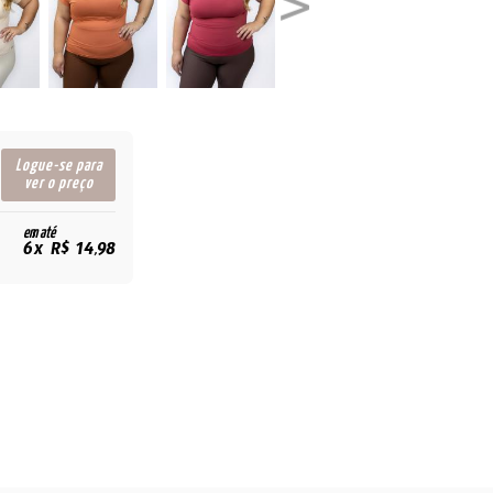
Logue-se para
ver o preço
em até
6x R$ 14,98