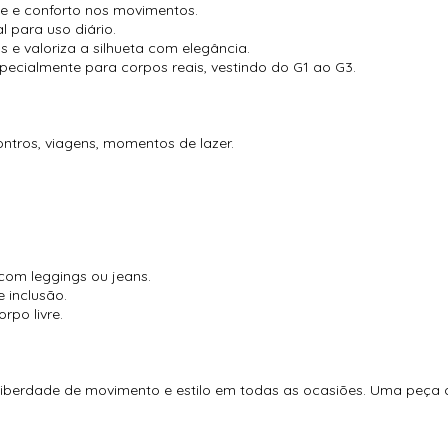
 e conforto nos movimentos.
l para uso diário.
 e valoriza a silhueta com elegância.
pecialmente para corpos reais, vestindo do G1 ao G3.
contros, viagens, momentos de lazer.
com leggings ou jeans.
e inclusão.
po livre.
, liberdade de movimento e estilo em todas as ocasiões. Uma peça