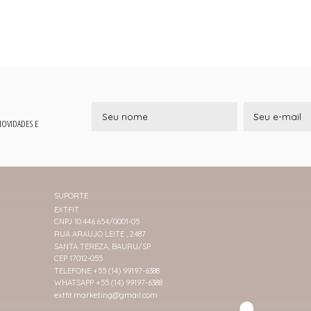
 NOVIDADES E
SUPORTE
EXTFIT
CNPJ 10.446.654/0001-05
RUA ARAUJO LEITE , 2487
SANTA TEREZA, BAURU/SP
CEP 17012-055
TELEFONE +55 (14) 99197-6388
WHATSAPP +55 (14) 99197-6388
extfit.marketing@gmail.com