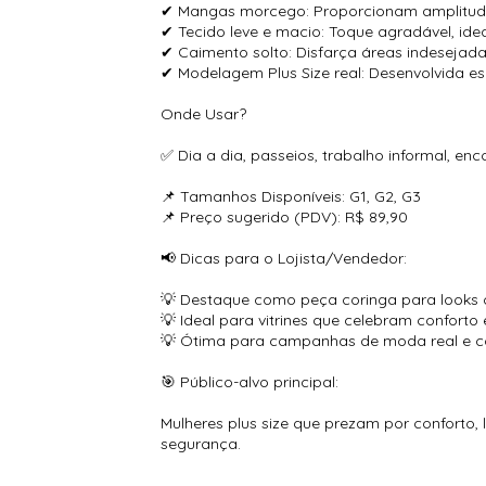
✔ Mangas morcego: Proporcionam amplitude
✔ Tecido leve e macio: Toque agradável, idea
✔ Caimento solto: Disfarça áreas indesejadas
✔ Modelagem Plus Size real: Desenvolvida es
Onde Usar?
✅ Dia a dia, passeios, trabalho informal, en
📌 Tamanhos Disponíveis: G1, G2, G3
📌 Preço sugerido (PDV): R$ 89,90
📢 Dicas para o Lojista/Vendedor:
💡 Destaque como peça coringa para looks 
💡 Ideal para vitrines que celebram conforto 
💡 Ótima para campanhas de moda real e cor
🎯 Público-alvo principal:
Mulheres plus size que prezam por conforto
segurança.