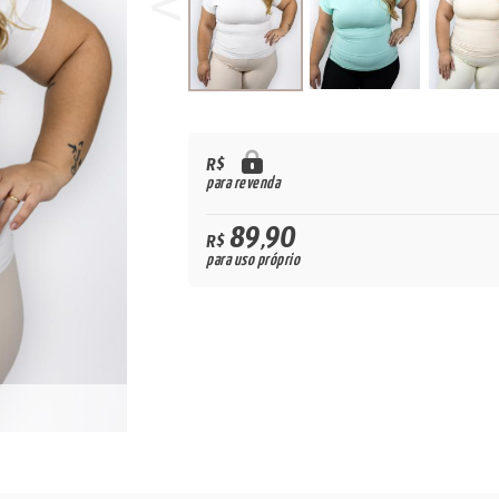
R$
para revenda
89,90
R$
para uso próprio