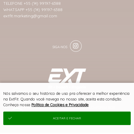
TELEFONE +55 (14) 99197-6388
WHATSAPP +55 (14) 99197-6388
extfit.marketing@gmail.com
® TODOS DIREITOS RESERVADOS
Nós salvamos o seu histórico de uso pra oferecer a melhor experiência
na ExtFit. Quando você navega no nosso site, aceita esta condição.
Conheça nossa
Política de Cookies e Privacidade
.
SITE 100% SEGURO
PLATAFORMA B2B
ACEITAR E FECHAR