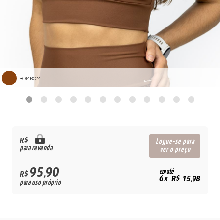
BOMBOM
R$
Logue-se para
para revenda
ver o preço
95,90
em até
R$
6x R$ 15,98
para uso próprio