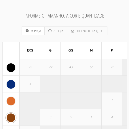
INFORME O TAMANHO, A COR E QUANTIDADE
+1 PEÇA
-1 PEÇA
PREENCHER A QTDE
EXG
G
GG
M
P