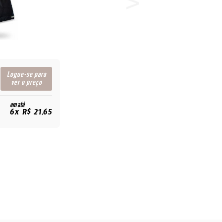
Logue-se para
ver o preço
em até
6x R$ 21,65