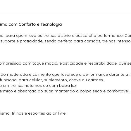
ima com Conforto e Tecnologia
l para quem leva os treinos a sério e busca alta performance. Com 
porte e praticidade, sendo perfeito para corridas, treinos intensos 
mpressão com toque macio, elasticidade e respirabilidade, que se
 moderada e caimento que favorece a performance durante ativi
funcional para celular, suplemento, chave ou cartões.
de em treinos noturnos ou com baixa luz.
 térmico e absorção do suor, mantendo o corpo seco e confortável.
smo, trilhas e esportes ao ar livre.