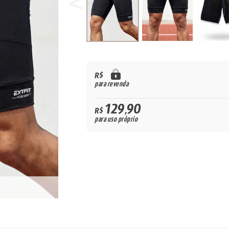
R$
para revenda
129,90
R$
para uso próprio