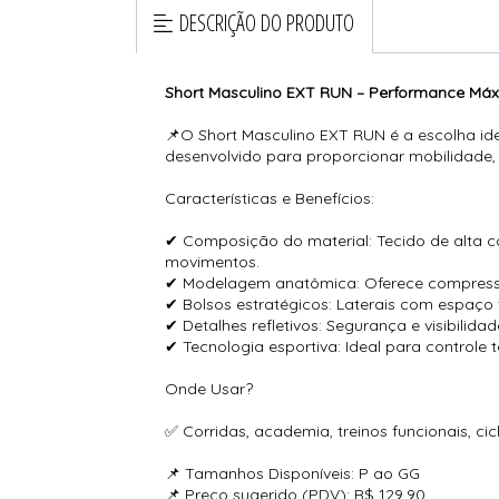
DESCRIÇÃO DO PRODUTO
Short Masculino EXT RUN – Performance Máx
📌O Short Masculino EXT RUN é a escolha idea
desenvolvido para proporcionar mobilidade, su
Características e Benefícios:
✔ Composição do material: Tecido de alta co
movimentos.
✔ Modelagem anatômica: Oferece compressão
✔ Bolsos estratégicos: Laterais com espaço 
✔ Detalhes refletivos: Segurança e visibilida
✔ Tecnologia esportiva: Ideal para controle
Onde Usar?
✅ Corridas, academia, treinos funcionais, cicli
📌 Tamanhos Disponíveis: P ao GG
📌 Preço sugerido (PDV): R$ 129,90