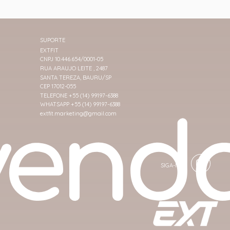
SUPORTE
EXTFIT
CNPJ 10.446.654/0001-05
RUA ARAUJO LEITE , 2487
SANTA TEREZA, BAURU/SP
CEP 17012-055
TELEFONE +55 (14) 99197-6388
WHATSAPP +55 (14) 99197-6388
extfit.marketing@gmail.com