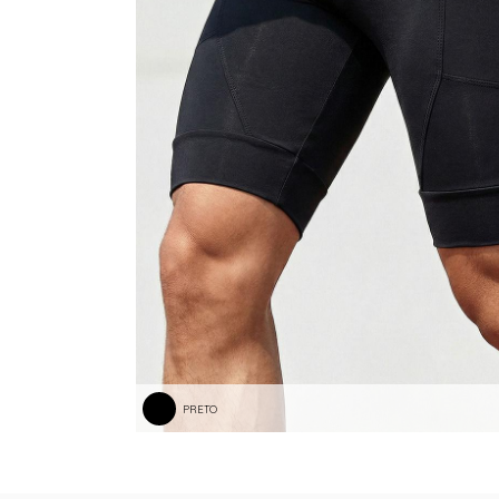
TANGA MICROFIBRA E RENDA
TANGA MODAL
TANGA VISCO
TANGAO COTTON
TANGAO MICRO E RENDA
TANGAO MICROFIBRA
TOP
PRETO