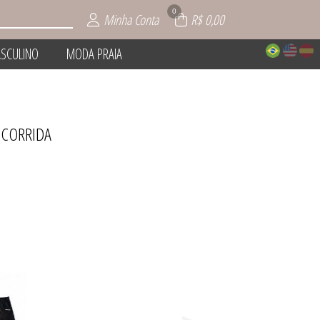
0
Minha Conta
R$ 0,00
SCULINO
MODA PRAIA
 CORRIDA
NTO
IOS
AIA
INO
IE
O
L
S