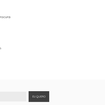
rocura.
o.
EU QUERO