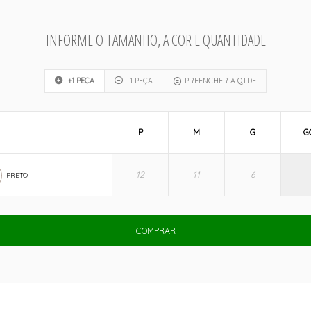
INFORME O TAMANHO, A COR E QUANTIDADE
+1 PEÇA
-1 PEÇA
PREENCHER A QTDE
P
M
G
G
PRETO
COMPRAR