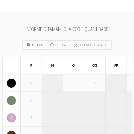
INFORME O TAMANHO, A COR E QUANTIDADE
+1 PEÇA
-1 PEÇA
PREENCHER A QTDE
P
M
G
GG
PP