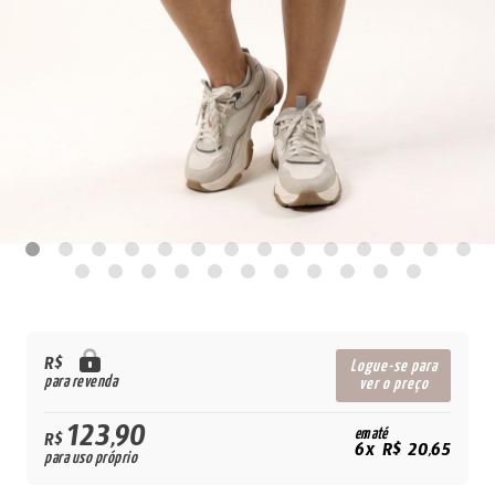
R$
Logue-se para
para revenda
ver o preço
123,90
em até
R$
6x R$ 20,65
para uso próprio