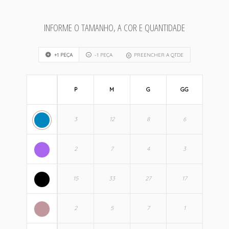
INFORME O TAMANHO, A COR E QUANTIDADE
+1 PEÇA
-1 PEÇA
PREENCHER A QTDE
P
M
G
GG