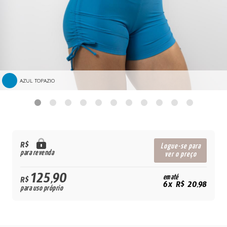
AZUL TOPAZIO
R$
Logue-se para
para revenda
ver o preço
125,90
em até
R$
6x R$ 20,98
para uso próprio