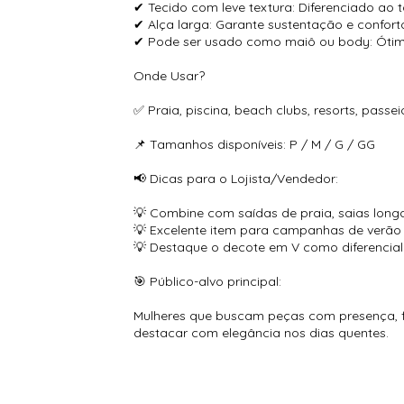
✔ Tecido com leve textura: Diferenciado ao 
✔ Alça larga: Garante sustentação e confor
✔ Pode ser usado como maiô ou body: Ótimo
Onde Usar?
✅ Praia, piscina, beach clubs, resorts, passe
📌 Tamanhos disponíveis: P / M / G / GG
📢 Dicas para o Lojista/Vendedor:
💡 Combine com saídas de praia, saias longa
💡 Excelente item para campanhas de verão e
💡 Destaque o decote em V como diferencial
🎯 Público-alvo principal:
Mulheres que buscam peças com presença, fem
destacar com elegância nos dias quentes.