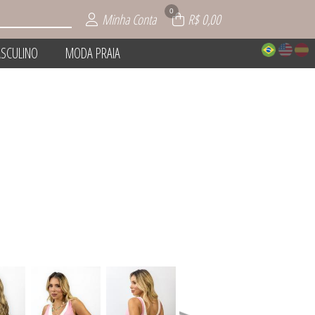
0
Minha Conta
R$ 0,00
SCULINO
MODA PRAIA
NTO
IOS
AIA
INO
IE
O
L
S