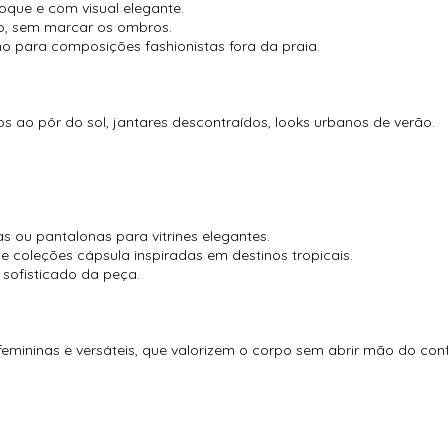
toque e com visual elegante.
to, sem marcar os ombros.
 para composições fashionistas fora da praia.
ios ao pôr do sol, jantares descontraídos, looks urbanos de verão.
s ou pantalonas para vitrines elegantes.
 coleções cápsula inspiradas em destinos tropicais.
 sofisticado da peça.
ininas e versáteis, que valorizem o corpo sem abrir mão do confo