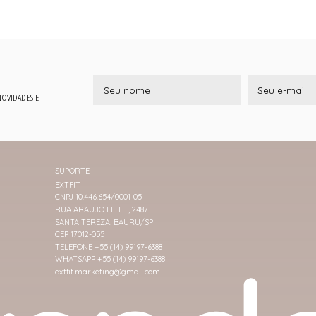
 NOVIDADES E
SUPORTE
EXTFIT
CNPJ 10.446.654/0001-05
RUA ARAUJO LEITE , 2487
SANTA TEREZA, BAURU/SP
CEP 17012-055
TELEFONE +55 (14) 99197-6388
WHATSAPP +55 (14) 99197-6388
extfit.marketing@gmail.com