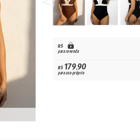
R$
para revenda
179,90
R$
para uso próprio