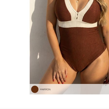
TANGA MICROFIBRA E RENDA
TANGA MODAL
TANGA VISCO
TANGAO COTTON
TANGAO MICRO E RENDA
TANGAO MICROFIBRA
TOP
MARRON