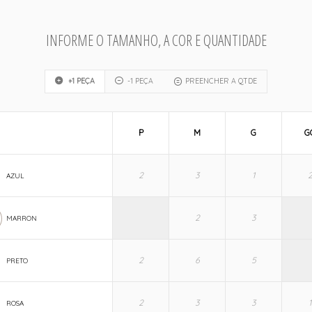
INFORME O TAMANHO, A COR E QUANTIDADE
+1 PEÇA
-1 PEÇA
PREENCHER A QTDE
P
M
G
G
AZUL
MARRON
PRETO
ROSA