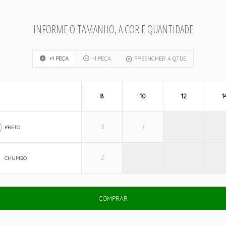
INFORME O TAMANHO, A COR E QUANTIDADE
+1 PEÇA
-1 PEÇA
PREENCHER A QTDE
8
10
12
1
PRETO
CHUMBO
COMPRAR