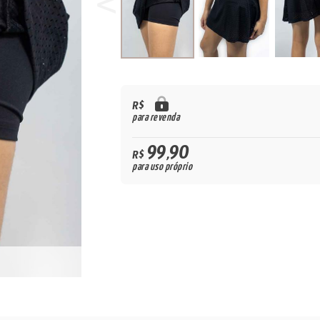
R$
para revenda
99,90
R$
para uso próprio