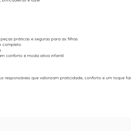
, brincadeiras e lazer.
eças práticas e seguras para as filhas.
k completo.
s.
m conforto e moda ativa infantil.
us responsáveis que valorizam praticidade, conforto e um toque fas