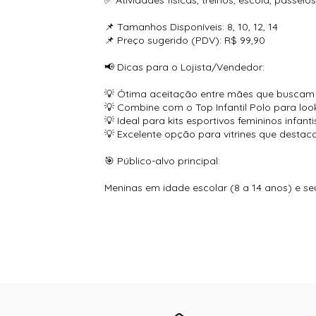
✅ Atividades físicas, treinos, escola, passeios
📌 Tamanhos Disponíveis: 8, 10, 12, 14
📌 Preço sugerido (PDV): R$ 99,90
📢 Dicas para o Lojista/Vendedor:
💡 Ótima aceitação entre mães que buscam p
💡 Combine com o Top Infantil Polo para loo
💡 Ideal para kits esportivos femininos infanti
💡 Excelente opção para vitrines que destaca
🎯 Público-alvo principal:
Meninas em idade escolar (8 a 14 anos) e se