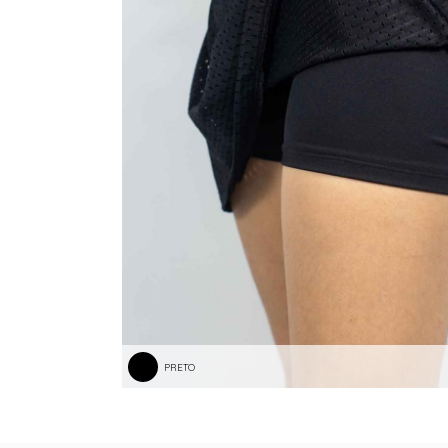
TANGA MICROFIBRA E RENDA
TANGA MODAL
TANGA VISCO
TANGAO COTTON
TANGAO MICRO E RENDA
TANGAO MICROFIBRA
TOP
PRETO