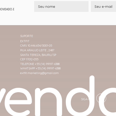
 NOVIDADES E
SUPORTE
EXTFIT
CNPJ 10.446.654/0001-05
RUA ARAUJO LEITE , 2487
SANTA TEREZA, BAURU/SP
CEP 17012-055
TELEFONE +55 (14) 99197-6388
WHATSAPP +55 (14) 99197-6388
extfit.marketing@gmail.com