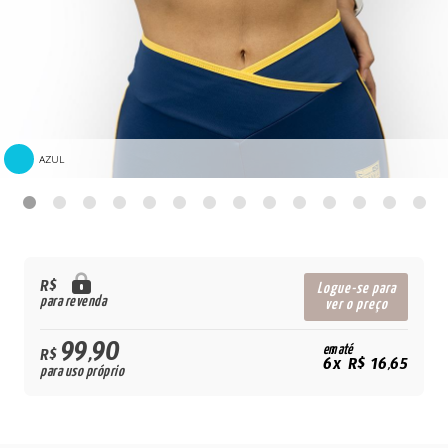
AZUL
R$
Logue-se para
para revenda
ver o preço
99,90
em até
R$
6x R$ 16,65
para uso próprio