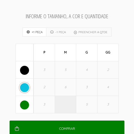
INFORME O TAMANHO, A COR E QUANTIDADE
+1 PEÇA
-1 PEÇA
PREENCHER A QTDE
P
M
G
GG
COMPRAR