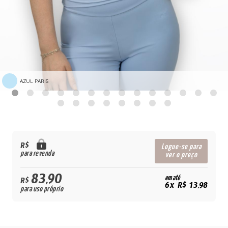
AZUL PARIS
R$
Logue-se para
para revenda
ver o preço
83,90
em até
R$
6x R$ 13,98
para uso próprio