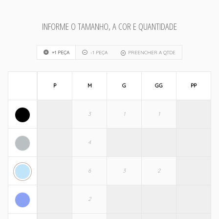
INFORME O TAMANHO, A COR E QUANTIDADE
+1 PEÇA
-1 PEÇA
PREENCHER A QTDE
P
M
G
GG
PP