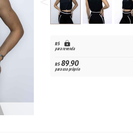
R$
para revenda
89,90
R$
para uso próprio