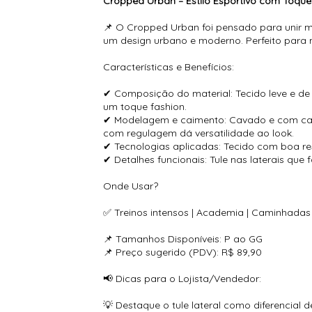
Cropped Urban – Estilo Esportivo com Toque
📌 O Cropped Urban foi pensado para unir mob
um design urbano e moderno. Perfeito para 
Características e Benefícios:
✔ Composição do material: Tecido leve e de 
um toque fashion.
✔ Modelagem e caimento: Cavado e com caime
com regulagem dá versatilidade ao look.
✔ Tecnologias aplicadas: Tecido com boa res
✔ Detalhes funcionais: Tule nas laterais que
Onde Usar?
✅ Treinos intensos | Academia | Caminhadas |
📌 Tamanhos Disponíveis: P ao GG
📌 Preço sugerido (PDV): R$ 89,90
📢 Dicas para o Lojista/Vendedor:
💡 Destaque o tule lateral como diferencial de