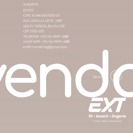
SUPORTE
EXTFIT
CNPJ 10.446.654/0001-05
RUA ARAUJO LEITE , 2487
SANTA TEREZA, BAURU/SP
CEP 17012-055
TELEFONE +55 (14) 99197-6388
WHATSAPP +55 (14) 99197-6388
extfit.marketing@gmail.com
® TODOS DIREITOS RESERVADOS