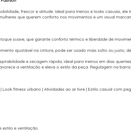
 Fashion
ilidade, frescor e atitude. Ideal para treinos e looks casuais, ele 
mulheres que querem conforto nos movimentos e um visual marcante
toque suave, que garante conforto térmico e liberdade de movimento
nto ajustável na cintura, pode ser usado mais solto ou justo, de
pirabilidade e secagem rápida, ideal para treinos em dias quentes
 favorece a ventilação e eleva o estilo da peça. Regulagem na barra
 Look fitness urbano | Atividades ao ar livre | Estilo casual com pe
 estilo e ventilação.