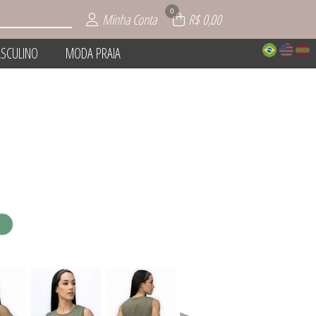
0
Minha Conta
R$ 0,00
SCULINO
MODA PRAIA
NTO
IOS
AIA
INO
IE
O
L
S