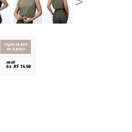
Logue-se para
ver o preço
em até
6x R$ 14,98