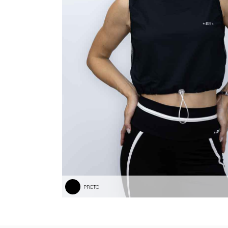
TANGA MICROFIBRA E RENDA
TANGA MODAL
TANGA VISCO
TANGAO COTTON
TANGAO MICRO E RENDA
TANGAO MICROFIBRA
TOP
PRETO