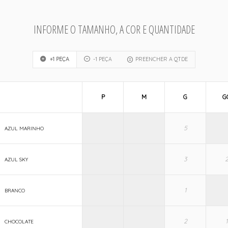
INFORME O TAMANHO, A COR E QUANTIDADE
+1 PEÇA
-1 PEÇA
PREENCHER A QTDE
P
M
G
G
AZUL MARINHO
AZUL SKY
BRANCO
CHOCOLATE